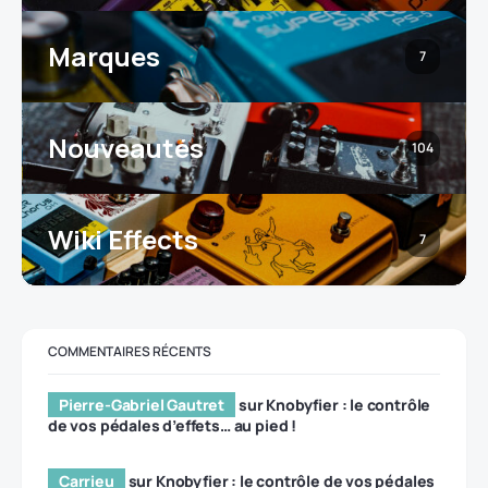
Marques
7
Nouveautés
104
Wiki Effects
7
COMMENTAIRES RÉCENTS
Pierre-Gabriel Gautret
sur
Knobyfier : le contrôle
de vos pédales d’effets… au pied !
Carrieu
sur
Knobyfier : le contrôle de vos pédales