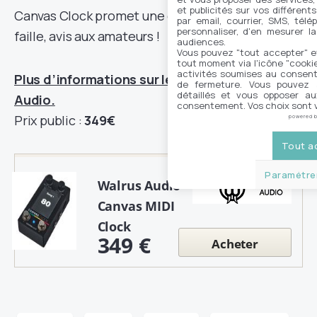
et publicités sur vos différent
Canvas Clock promet une gestion du tempo sans
par email, courrier, SMS, télé
personnaliser, d'en mesurer la
faille, avis aux amateurs !
audiences.
Vous pouvez "tout accepter" e
tout moment via l'icône "cookie"
activités soumises au consent
Plus d’informations sur le site de Walrus
de fermeture. Vous pouvez a
détaillés et vous opposer a
Audio.
consentement. Vos choix sont v
Prix public :
349€
powered 
Tout a
Paramétrer
Walrus Audio
Canvas MIDI
Clock
349 €
Acheter