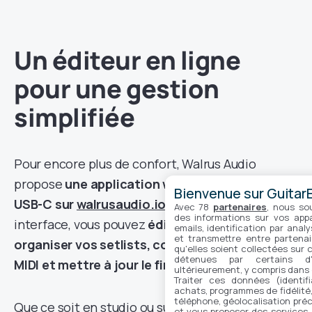
Un éditeur en ligne
pour une gestion
simplifiée
Pour encore plus de confort, Walrus Audio
propose
une application web accessible via
Bienvenue sur GuitarE
USB-C sur
walrusaudio.io
.
Depuis cette
Avec 78
partenaires
, nous so
des informations sur vos appar
interface, vous pouvez
éditer vos morceaux,
emails, identification par analy
et transmettre entre partenai
organiser vos setlists, configurer les macros
qu'elles soient collectées sur 
détenues par certains d
MIDI et mettre à jour le firmware.
ultérieurement, y compris dans
Traiter ces données (identifi
achats, programmes de fidélité, 
téléphone, géolocalisation préc
Que ce soit en studio ou surtout sur scène, la
et vous proposer des services,