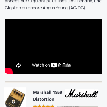
années 60/70 qu’ont pu utilisés Jimi Hendrix, Eric
Clapton ou encore Angus Young (AC/DC).
Marshall 1959
Distortion
Lire 3 évaluations