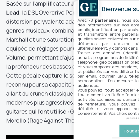
Basée sur l’amplificateur
JCM2000 Dual Super
Bienvenue sur
Lead
, la DSL Overdrive Pedal offre une
Avec 78
partenaires
, nous so
distorsion polyvalente adaptée à une variété de
des informations sur vos appar
emails, identification par analy
genres musicaux, combinant le grain vintage
et transmettre entre partenai
Marshall et une saturation moderne. Elle est
qu'elles soient collectées sur 
détenues par certains d
équipée de réglages pour Gain, Deep, Tone et
ultérieurement, y compris dans
Traiter ces données (identifi
Volume, permettant d’ajuster le niveau de gain,
achats, programmes de fidélité, 
téléphone, géolocalisation préc
la profondeur des basses et la tonalité générale.
et vous proposer des services,
et publicités sur vos différent
Cette pédale capture le son distinctif du DSL,
par email, courrier, SMS, télé
personnaliser, d'en mesurer la
reconnu pour sa capacité à délivrer des sons
audiences.
Vous pouvez "tout accepter" e
allant du crunch classique aux distorsions
tout moment via l'icône "cookie"
activités soumises au consent
modernes plus agressives. On retrouve parmi les
de fermeture. Vous pouvez a
détaillés et vous opposer a
guitares qui l’ont utilisé : Gary Moore, Tom
consentement. Vos choix sont v
powered 
Morello (Rage Against The Machine).
Tout a