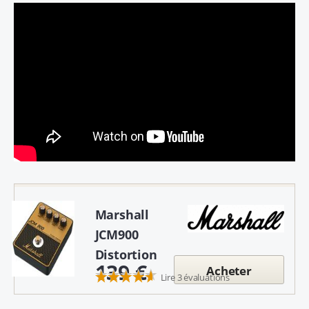
Marshall
JCM900
Distortion
139 €
Acheter
Lire 3 évaluations