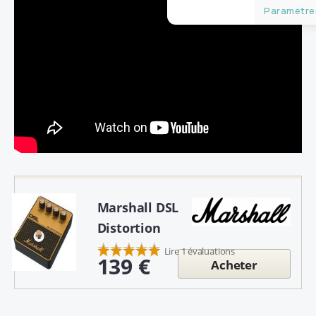
Paramétrer
Marshall DSL
Distortion
Lire 1 évaluations
139 €
Acheter