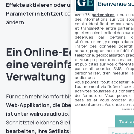
Bienvenue sur
Effekte aktivieren oder umgehen oder
Parameter in Echtzeit
bei jedem Songwechsel
Avec 78
partenaires
, nous so
des informations sur vos appar
ändern.
emails, identification par analy
et transmettre entre partenai
qu'elles soient collectées sur 
détenues par certains d
ultérieurement, y compris dans
Traiter ces données (identifi
Ein Online-Editor für
achats, programmes de fidélité, 
téléphone, géolocalisation préc
et vous proposer des services,
eine vereinfachte
et publicités sur vos différent
par email, courrier, SMS, télé
Verwaltung
personnaliser, d'en mesurer la
audiences.
Vous pouvez "tout accepter" e
tout moment via l'icône "cookie"
activités soumises au consent
de fermeture. Vous pouvez a
Für noch mehr Komfort bietet Walrus Audio
eine
détaillés et vous opposer a
Web-Applikation, die über USB-C zugänglich
consentement. Vos choix sont v
powered 
ist unter
walrusaudio.io
.
Über diese
Tout a
Schnittstelle können Sie
Ihre Songs
bearbeiten, Ihre Setlists organisieren, MIDI-
Paramétrer