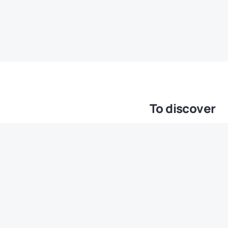
To discover
Wiki Effects
Brands
Comparison & reviews
Tips & tricks
News