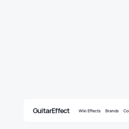
GuitarEffect
Wiki Effects
Brands
Co