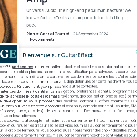
Universal Audio, the high-end pedal manufacturer well
known for its effects and amp modeling, is hitting
back…
Pierre-Gabriel Gautret
24 September 2024
No comments
Bienvenue sur GuitarEffect !
3 MIN READ
vec 78
partenaires
, nous souhaitons stocker et accéder à des informations sur v
ppareils (cookies, pixels dans les emails, identification par analyse de l'appareil, etc.
ombiner et transmettre entre partenaires vos données personnelles, qu'elles soie
ollectées sur ce site ou dans nos emails, déjà détenues par certains d'entre nous 
NEWS
btenues ultérieurement, y compris dans d'autres contextes.
raiter ces données (identifiants, navigation, préférences, achats, programmes 
Love vintage sound?
idélité, adresses IP, postales et emails, téléphone, géolocalisation précise, etc.) perm
e développer et vous proposer des services, contenus, offres commerciales 
Introducing the new
ublicités sur vos différents appareils et écrans (y compris par email, courrier, SM
éléphone, audio, et vidéo), de les personnaliser, d'en mesurer la performance, 
Unobtanium Raw from
'étudier les audiences.
ous pouvez "tout accepter" et retirer votre consentement à tout moment via l'icô
cookie", ou refuser les traceurs et les activités soumises au consentement en cliqua
Crazy Tube Circuits
ur la croix de fermeture. Vous pouvez aussi "paramétrer des choix" détaillés et vo
pposer aux traitements non soumis au consentement. Vos choix sont valables pour