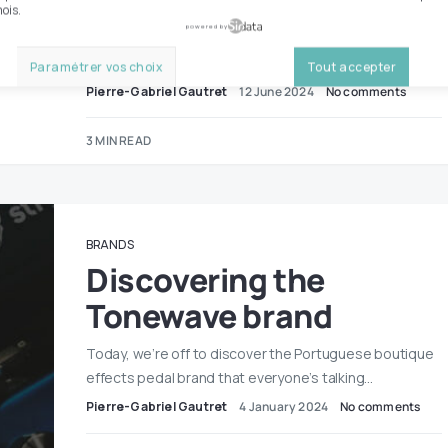
ois.
Crazy Tube Circuits has just unveiled a special edition
powered by
of its acclaimed Unobtanium dual overdrive pedal.
This…
Paramétrer vos choix
Tout accepter
Pierre-Gabriel Gautret
12 June 2024
No comments
3 MIN READ
BRANDS
Discovering the
Tonewave brand
Today, we’re off to discover the Portuguese boutique
effects pedal brand that everyone’s talking…
Pierre-Gabriel Gautret
4 January 2024
No comments