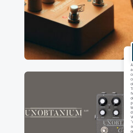
A
a
c
c
o
T
f
d
p
t
d
V
"
s
o