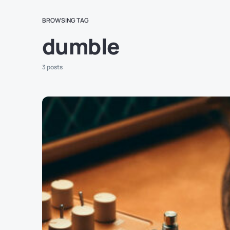
BROWSING TAG
dumble
3 posts