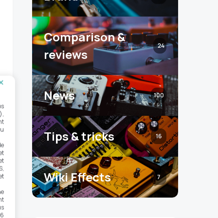
Comparison &
24
reviews
News
100
os
),
nt
ou
Tips & tricks
16
de
et
et
S,
Wiki Effects
et
7
ne
nt
us
 6