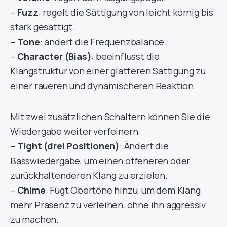
–
Fuzz
: regelt die Sättigung von leicht körnig bis
stark gesättigt.
–
Tone
: ändert die Frequenzbalance.
–
Character (Bias)
: beeinflusst die
Klangstruktur von einer glatteren Sättigung zu
einer raueren und dynamischeren Reaktion.
Mit zwei zusätzlichen Schaltern können Sie die
Wiedergabe weiter verfeinern:
–
Tight (drei Positionen)
: Ändert die
Basswiedergabe, um einen offeneren oder
zurückhaltenderen Klang zu erzielen.
–
Chime
: Fügt Obertöne hinzu, um dem Klang
mehr Präsenz zu verleihen, ohne ihn aggressiv
zu machen.