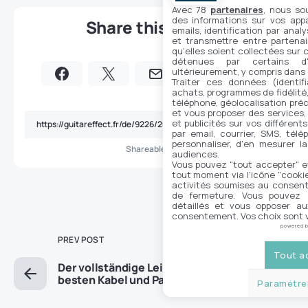
Avec 78
partenaires
, nous so
des informations sur vos appar
Share this article
emails, identification par analy
et transmettre entre partenai
qu'elles soient collectées sur 
détenues par certains d
ultérieurement, y compris dans
Traiter ces données (identifi
achats, programmes de fidélité, 
téléphone, géolocalisation préc
et vous proposer des services,
et publicités sur vos différent
par email, courrier, SMS, télé
personnaliser, d'en mesurer la
Shareable URL
audiences.
Vous pouvez "tout accepter" e
tout moment via l'icône "cookie"
activités soumises au consent
de fermeture. Vous pouvez a
détaillés et vous opposer a
consentement. Vos choix sont v
powered 
PREV POST
Tout a
Der vollständige Leitfaden 2025 für die
besten Kabel und Patches für Ihr Pedalboard
Paramétrer