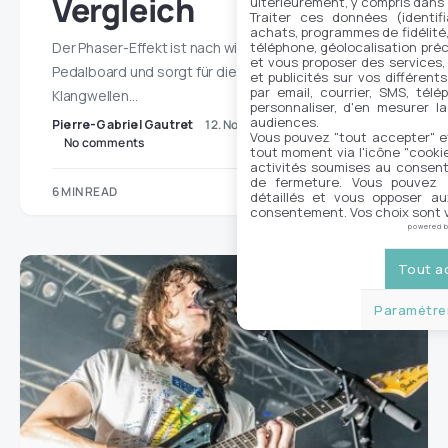
Vergleich
ultérieurement, y compris dans
Traiter ces données (identifi
achats, programmes de fidélité, 
téléphone, géolocalisation préc
Der Phaser-Effekt ist nach wie vor ein Muss auf dem
et vous proposer des services,
Pedalboard und sorgt für die Wellenbewegung, die
et publicités sur vos différent
par email, courrier, SMS, télé
Klangwellen…
personnaliser, d'en mesurer la
audiences.
Pierre-Gabriel Gautret
12. November 2025
Vous pouvez "tout accepter" e
No comments
tout moment via l'icône "cookie"
activités soumises au consent
de fermeture. Vous pouvez a
6 MIN READ
détaillés et vous opposer a
consentement. Vos choix sont v
powered 
Tout a
Paramétrer