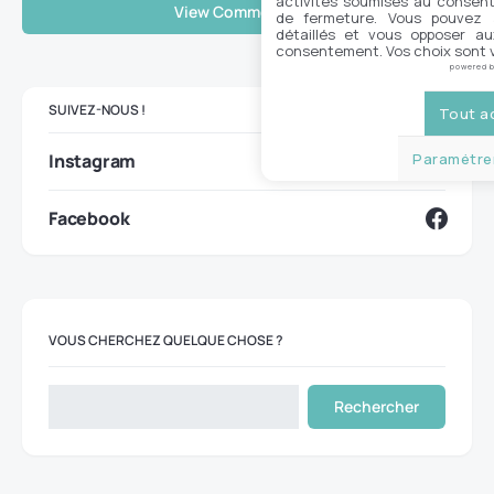
activités soumises au consent
View Comments (0)
de fermeture. Vous pouvez a
détaillés et vous opposer a
consentement. Vos choix sont v
powered 
SUIVEZ-NOUS !
Tout a
Paramétrer
Instagram
Facebook
VOUS CHERCHEZ QUELQUE CHOSE ?
Rechercher