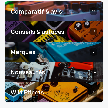
Comparatif & avis
25
Conseils & astuces
17
Marques
7
Nouveautés
104
Wiki Effects
7