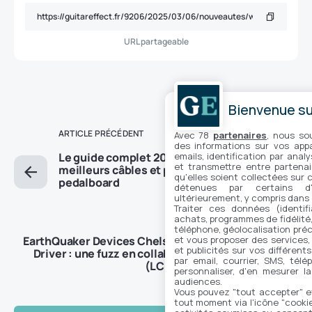
URL partageable
Bienvenue sur
ARTICLE PRÉCÉDENT
Avec 78
partenaires
, nous so
des informations sur vos appar
emails, identification par analy
Le guide complet 2025 pour trouver les
et transmettre entre partenai
meilleurs câbles et patchs pour votre
qu'elles soient collectées sur 
pedalboard
détenues par certains d
ultérieurement, y compris dans
Traiter ces données (identifi
ARTICLE SUIVANT
achats, programmes de fidélité, 
téléphone, géolocalisation préc
et vous proposer des services,
EarthQuaker Devices Chelsea Low End Fuzz
et publicités sur vos différent
Driver : une fuzz en collab’ avec J. Murphy
par email, courrier, SMS, télé
(LCD Soundsystem)
personnaliser, d'en mesurer la
audiences.
Vous pouvez "tout accepter" e
tout moment via l'icône "cookie"