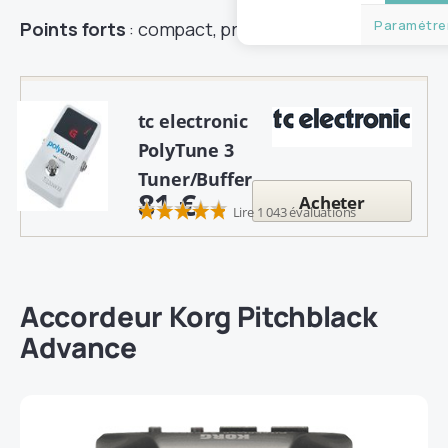
Paramétrer
Points forts
: compact, précis, multi-fonctions.
tc electronic
PolyTune 3
Tuner/Buffer
81 €
Acheter
Lire 1 043 évaluations
Accordeur
Korg Pitchblack
Advance