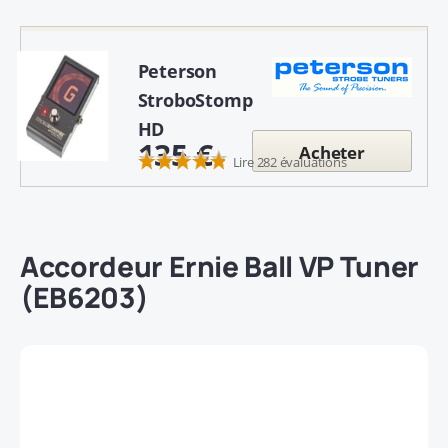
Peterson
StroboStomp
HD
135 €
Acheter
Lire 282 évaluations
Accordeur
Ernie Ball VP Tuner
(EB6203)