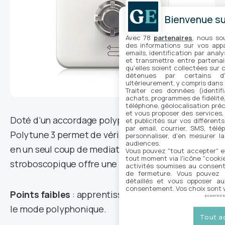
Bienvenue sur
Avec 78
partenaires
, nous so
des informations sur vos appar
emails, identification par analy
et transmettre entre partenai
qu'elles soient collectées sur 
détenues par certains d
ultérieurement, y compris dans
Traiter ces données (identifi
achats, programmes de fidélité, 
téléphone, géolocalisation préc
et vous proposer des services,
Doté d’un accordage polyphonique unique, le
et publicités sur vos différent
par email, courrier, SMS, télé
Polytune 3 permet de vérifier toutes les cordes
personnaliser, d'en mesurer la
audiences.
en un seul coup de mediator. Son mode
Vous pouvez "tout accepter" e
tout moment via l'icône "cookie"
stroboscopique offre une précision à ±0,2 cent.
activités soumises au consent
de fermeture. Vous pouvez a
détaillés et vous opposer a
consentement. Vos choix sont v
Points faibles
: apprentissage nécessaire pour
powered 
le mode polyphonique.
Tout a