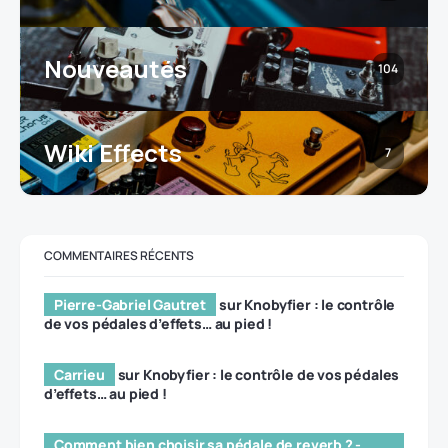
Nouveautés
104
Wiki Effects
7
COMMENTAIRES RÉCENTS
Pierre-Gabriel Gautret
sur
Knobyfier : le contrôle
de vos pédales d’effets… au pied !
Carrieu
sur
Knobyfier : le contrôle de vos pédales
d’effets… au pied !
Comment bien choisir sa pédale de reverb ? -