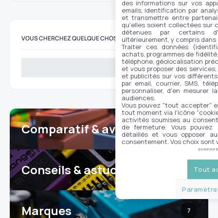
des informations sur vos appar
emails, identification par analy
et transmettre entre partenai
qu'elles soient collectées sur 
détenues par certains d
VOUS CHERCHEZ QUELQUE CHOSE ?
ultérieurement, y compris dans
Traiter ces données (identifi
achats, programmes de fidélité, 
téléphone, géolocalisation préc
Rechercher
et vous proposer des services,
et publicités sur vos différent
par email, courrier, SMS, télé
personnaliser, d'en mesurer la
audiences.
Vous pouvez "tout accepter" e
tout moment via l'icône "cookie"
activités soumises au consent
Comparatif & avis
de fermeture. Vous pouvez a
25
détaillés et vous opposer a
consentement. Vos choix sont v
powered 
Conseils & astuces
Tout a
17
Paramétrer
Marques
7