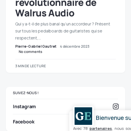
révolutionnaire de
Walrus Audio
Qui y a-t-il de plus banal qu’un accordeur ? Présent
sur tous les pedalboards de guitaristes qui se
respectent,…
Pierre-Gabriel Gautret
4 décembre 2023
No comments
3 MIN DE LECTURE
SUIVEZ-NOUS !
Instagram
Bienvenue sur
Facebook
Avec 78
partenaires
, nous so