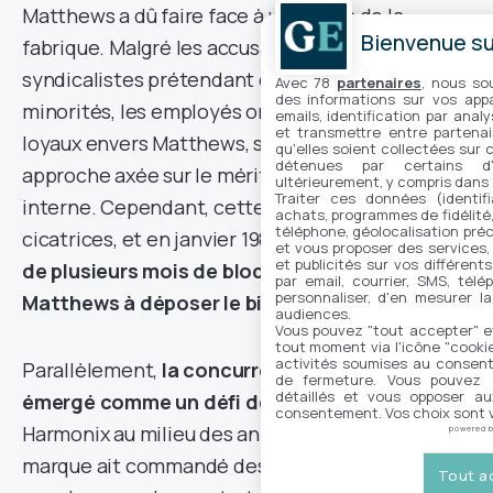
Matthews a dû faire face à un blocus de la
Bienvenue sur
fabrique. Malgré les accusations de certains
syndicalistes prétendant qu’il exploitait les
Avec 78
partenaires
, nous so
des informations sur vos appar
minorités, les employés ont choisi de rester
emails, identification par analy
et transmettre entre partenai
loyaux envers Matthews, soulignant son
qu'elles soient collectées sur 
détenues par certains d
approche axée sur le mérite et la promotion
ultérieurement, y compris dans
Traiter ces données (identifi
interne. Cependant, cette période a laissé des
achats, programmes de fidélité, 
téléphone, géolocalisation préc
cicatrices, et en janvier 1981,
les répercussions
et vous proposer des services,
et publicités sur vos différent
de plusieurs mois de blocage ont contraint
par email, courrier, SMS, télé
personnaliser, d'en mesurer la
Matthews à déposer le bilan.
audiences.
Vous pouvez "tout accepter" e
tout moment via l'icône "cookie"
activités soumises au consent
Parallèlement,
la concurrence japonaise a
de fermeture. Vous pouvez a
détaillés et vous opposer a
émergé comme un défi de taille
pour Electro
consentement. Vos choix sont v
Harmonix au milieu des années 1980. Bien que la
powered 
marque ait commandé des puces électroniques
Tout a