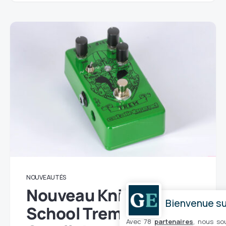
NOUVEAUTÉS
Nouveau Knight
Bienvenue sur
School Trem DIY Kit de
Avec 78
partenaires
, nous so