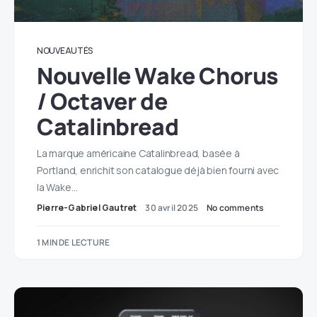
NOUVEAUTÉS
Nouvelle Wake Chorus
/ Octaver de
Catalinbread
La marque américaine Catalinbread, basée à
Portland, enrichit son catalogue déjà bien fourni avec
la Wake…
Pierre-Gabriel Gautret
30 avril 2025
No comments
1 MIN DE LECTURE