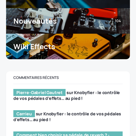
Nouveautés
104
Wiki Effects
7
COMMENTAIRES RÉCENTS
Pierre-Gabriel Gautret
sur
Knobyfier : le contrôle
de vos pédales d’effets… au pied !
Carrieu
sur
Knobyfier : le contrôle de vos pédales
d’effets… au pied !
Comment bien choisir sa pédale de reverb ? -