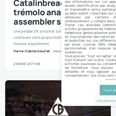
Catalinbread : un
des informations sur vos appar
emails, identification par analy
trémolo analogique à
et transmettre entre partenai
qu'elles soient collectées sur 
détenues par certains d
assembler soi-même
ultérieurement, y compris dans
Traiter ces données (identifi
achats, programmes de fidélité, 
Une pédale DIY, à monter soi-même Imaginez
téléphone, géolocalisation préc
et vous proposer des services,
construire votre propre trémolo analogique, sur
et publicités sur vos différent
mesure, exactement…
par email, courrier, SMS, télé
personnaliser, d'en mesurer la
Pierre-Gabriel Gautret
29 avril 2024
No comments
audiences.
Vous pouvez "tout accepter" e
tout moment via l'icône "cookie"
activités soumises au consent
2 MIN DE LECTURE
de fermeture. Vous pouvez a
détaillés et vous opposer a
consentement. Vos choix sont v
powered 
Tout a
Paramétrer