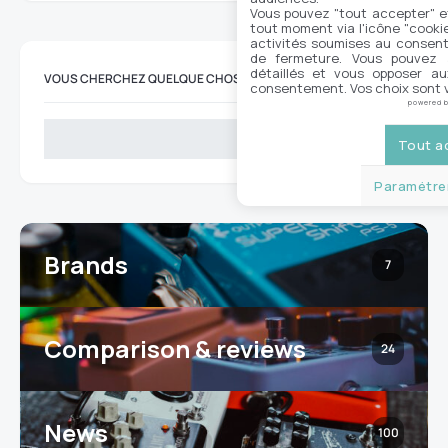
Vous pouvez "tout accepter" e
tout moment via l'icône "cookie"
activités soumises au consent
de fermeture. Vous pouvez a
détaillés et vous opposer a
VOUS CHERCHEZ QUELQUE CHOSE ?
consentement. Vos choix sont v
powered 
Search
Tout a
Paramétrer
Brands
7
Comparison & reviews
24
News
100