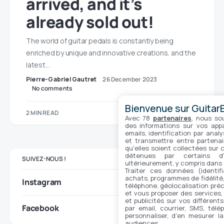
arrived, and it’s
already sold out!
The world of guitar pedals is constantly being
enriched by unique and innovative creations, and the
latest…
Pierre-Gabriel Gautret
26 December 2023
No comments
Bienvenue sur GuitarE
2 MIN READ
Avec 78
partenaires
, nous so
des informations sur vos appar
emails, identification par analy
et transmettre entre partenai
qu'elles soient collectées sur 
détenues par certains d
SUIVEZ-NOUS !
ultérieurement, y compris dans
Traiter ces données (identifi
achats, programmes de fidélité, 
Instagram
téléphone, géolocalisation préc
et vous proposer des services,
et publicités sur vos différent
Facebook
par email, courrier, SMS, télé
personnaliser, d'en mesurer la
audiences.