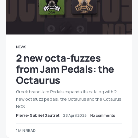
NEWS
2 new octa-fuzzes
from Jam Pedals: the
Octaurus
Greek brand Jam Pedals expands its catalog with 2
new octafuzz pedals: the Octaurus and the Octaurus
NOS.…
Pierre-Gabriel Gautret
23 April 2025
No comments
1 MIN READ