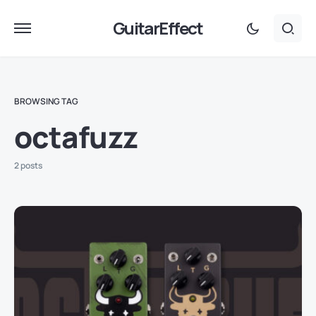
GuitarEffect
BROWSING TAG
octafuzz
2 posts