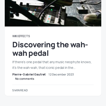
WIKI EFFECTS
Discovering the wah-
wah pedal
If there’s one pedal that any music neophyte knows,
it’s the wah-wah, that iconic pedal in the…
Pierre-Gabriel Gautret
12 December 2023
No comments
5 MIN READ