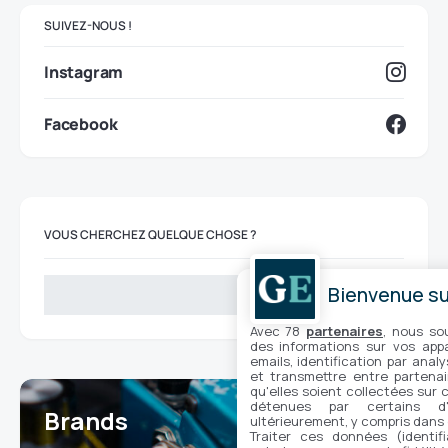
SUIVEZ-NOUS !
Instagram
Facebook
VOUS CHERCHEZ QUELQUE CHOSE ?
Bienvenue sur
Search
Avec 78
partenaires
, nous so
des informations sur vos appar
emails, identification par analy
et transmettre entre partenai
qu'elles soient collectées sur 
détenues par certains d
Brands
ultérieurement, y compris dans
7
Traiter ces données (identifi