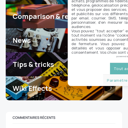
achats, programmes de fidélité, 
téléphone, géolocalisation préc
et vous proposer des services,
et publicités sur vos différent
Comparison & reviews
24
par email, courrier, SMS, télé
personnaliser, d'en mesurer la
audiences.
Vous pouvez "tout accepter" e
tout moment via l'icône "cookie"
News
activités soumises au consent
100
de fermeture. Vous pouvez a
détaillés et vous opposer a
consentement. Vos choix sont v
powered 
Tips & tricks
16
Tout a
Paramétrer
Wiki Effects
7
COMMENTAIRES RÉCENTS