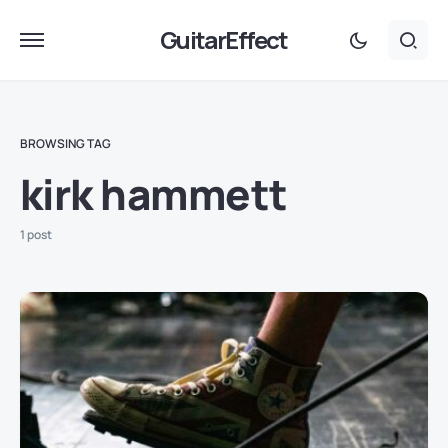
GuitarEffect
BROWSING TAG
kirk hammett
1 post