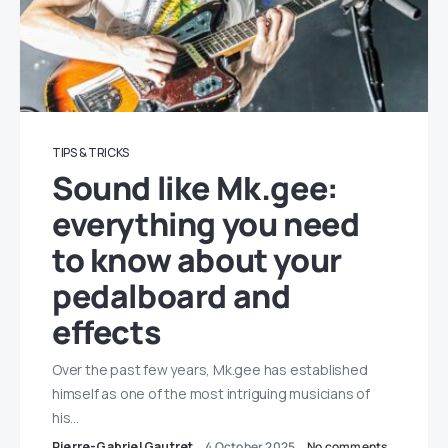
TIPS & TRICKS
Sound like Mk.gee:
everything you need
to know about your
pedalboard and
effects
Over the past few years, Mk.gee has established
himself as one of the most intriguing musicians of
his…
Pierre-Gabriel Gautret
4 October 2025
No comments