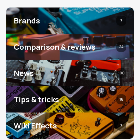
Brands
7
Comparison & reviews
24
News
100
Tips & tricks
16
Wiki Effects
7