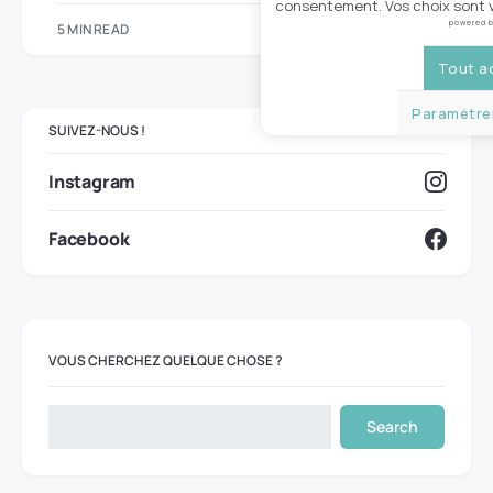
consentement. Vos choix sont v
powered 
5 MIN READ
Tout a
Paramétrer
SUIVEZ-NOUS !
Instagram
Facebook
VOUS CHERCHEZ QUELQUE CHOSE ?
Search