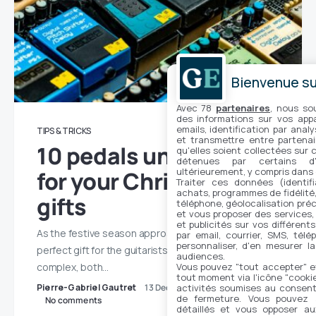
Bienvenue sur
Avec 78
partenaires
, nous so
des informations sur vos appar
emails, identification par analy
TIPS & TRICKS
et transmettre entre partenai
10 pedals under €100
qu'elles soient collectées sur 
détenues par certains d
ultérieurement, y compris dans
for your Christmas
Traiter ces données (identifi
achats, programmes de fidélité, 
gifts
téléphone, géolocalisation préc
et vous proposer des services,
et publicités sur vos différent
As the festive season approaches, finding the
par email, courrier, SMS, télé
personnaliser, d'en mesurer la
perfect gift for the guitarists in your life can be
audiences.
Vous pouvez "tout accepter" e
complex, both…
tout moment via l'icône "cookie"
activités soumises au consent
Pierre-Gabriel Gautret
13 December 2023
de fermeture. Vous pouvez a
No comments
détaillés et vous opposer a