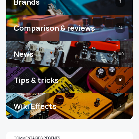
Brands
7
Comparison & reviews
24
News
100
Tips & tricks
16
Wiki Effects
7
COMMENTAIRES RÉCENTS