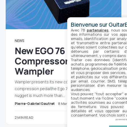
Bienvenue sur GuitarE
Avec 78
partenaires
, nous so
des informations sur vos appar
emails, identification par analy
NEWS
et transmettre entre partenai
qu'elles soient collectées sur 
New EGO 76
détenues par certains d
ultérieurement, y compris dans
Compressor from
Traiter ces données (identifi
achats, programmes de fidélité, 
Wampler
téléphone, géolocalisation préc
et vous proposer des services,
et publicités sur vos différent
par email, courrier, SMS, télé
Wampler presents its new compression pedal
personnaliser, d'en mesurer la
compression pedalthe Ego 76 Compressor. This
audiences.
Vous pouvez "tout accepter" e
nugget is much more than…
tout moment via l'icône "cookie"
activités soumises au consent
Pierre-Gabriel Gautret
8 March 2024
No comments
de fermeture. Vous pouvez a
détaillés et vous opposer a
consentement. Vos choix sont v
2 MIN READ
powered 