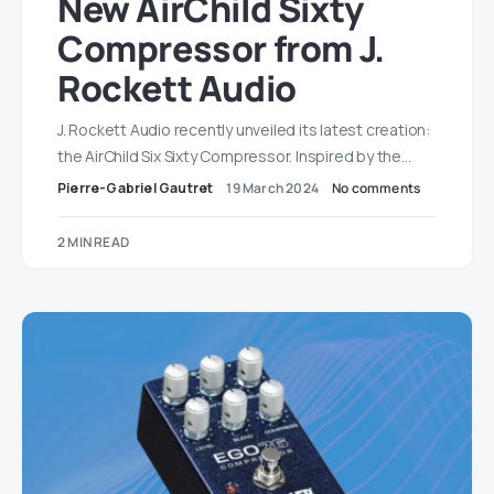
New AirChild Sixty
Compressor from J.
Rockett Audio
J. Rockett Audio recently unveiled its latest creation:
the AirChild Six Sixty Compressor. Inspired by the…
Pierre-Gabriel Gautret
19 March 2024
No comments
2 MIN READ