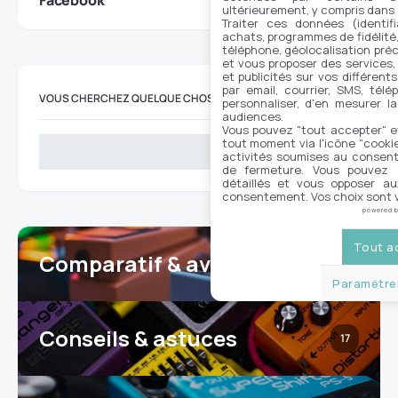
Facebook
ultérieurement, y compris dans
Traiter ces données (identifi
achats, programmes de fidélité, 
téléphone, géolocalisation préc
et vous proposer des services,
et publicités sur vos différent
par email, courrier, SMS, télé
VOUS CHERCHEZ QUELQUE CHOSE ?
personnaliser, d'en mesurer la
audiences.
Vous pouvez "tout accepter" e
tout moment via l'icône "cookie"
Rechercher
activités soumises au consent
de fermeture. Vous pouvez a
détaillés et vous opposer a
consentement. Vos choix sont v
powered 
Tout a
Comparatif & avis
25
Paramétrer
Conseils & astuces
17