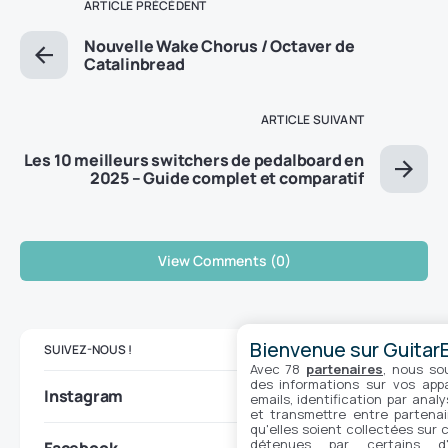
ARTICLE PRÉCÉDENT
Nouvelle Wake Chorus / Octaver de
Catalinbread
ARTICLE SUIVANT
Les 10 meilleurs switchers de pedalboard en
2025 – Guide complet et comparatif
View Comments (0)
Bienvenue sur GuitarE
SUIVEZ-NOUS !
Avec 78
partenaires
, nous so
des informations sur vos appar
Instagram
emails, identification par analy
et transmettre entre partenai
qu'elles soient collectées sur 
détenues par certains d