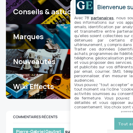
Bienvenue sur
Conseils & astuces
17
Avec 78
partenaires
, nous so
des informations sur vos appar
emails, identification par analy
et transmettre entre partenai
Marques
qu'elles soient collectées sur 
7
détenues par certains d
ultérieurement, y compris dans
Traiter ces données (identifi
achats, programmes de fidélité, 
téléphone, géolocalisation préc
Nouveautés
104
et vous proposer des services,
et publicités sur vos différent
par email, courrier, SMS, télé
personnaliser, d'en mesurer la
audiences.
Wiki Effects
Vous pouvez "tout accepter" e
7
tout moment via l'icône "cookie"
activités soumises au consent
de fermeture. Vous pouvez a
détaillés et vous opposer a
consentement. Vos choix sont v
powered 
COMMENTAIRES RÉCENTS
Tout a
Pierre-Gabriel Gautret
sur
Knobyfier : le contrôle