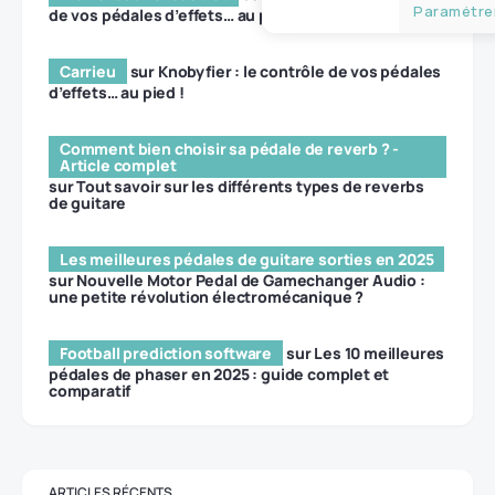
Paramétrer
de vos pédales d’effets… au pied !
Carrieu
sur
Knobyfier : le contrôle de vos pédales
d’effets… au pied !
Comment bien choisir sa pédale de reverb ? -
Article complet
sur
Tout savoir sur les différents types de reverbs
de guitare
Les meilleures pédales de guitare sorties en 2025
sur
Nouvelle Motor Pedal de Gamechanger Audio :
une petite révolution électromécanique ?
Football prediction software
sur
Les 10 meilleures
pédales de phaser en 2025 : guide complet et
comparatif
ARTICLES RÉCENTS