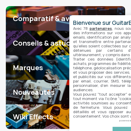
Comparatif & avis
25
Bienvenue sur GuitarE
Avec 78
partenaires
, nous so
des informations sur vos appar
emails, identification par analy
Conseils & astuces
et transmettre entre partenai
17
qu'elles soient collectées sur 
détenues par certains d
ultérieurement, y compris dans
Traiter ces données (identifi
achats, programmes de fidélité, 
Marques
7
téléphone, géolocalisation préc
et vous proposer des services,
et publicités sur vos différent
par email, courrier, SMS, télé
personnaliser, d'en mesurer la
audiences.
Nouveautés
104
Vous pouvez "tout accepter" e
tout moment via l'icône "cookie"
activités soumises au consent
de fermeture. Vous pouvez a
détaillés et vous opposer a
Wiki Effects
consentement. Vos choix sont v
7
powered 