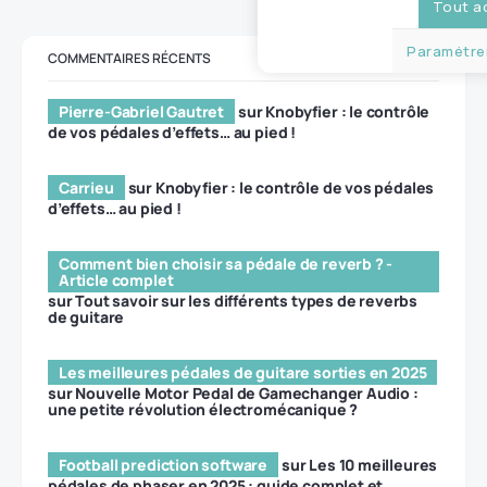
Tout a
Paramétrer
COMMENTAIRES RÉCENTS
Pierre-Gabriel Gautret
sur
Knobyfier : le contrôle
de vos pédales d’effets… au pied !
Carrieu
sur
Knobyfier : le contrôle de vos pédales
d’effets… au pied !
Comment bien choisir sa pédale de reverb ? -
Article complet
sur
Tout savoir sur les différents types de reverbs
de guitare
Les meilleures pédales de guitare sorties en 2025
sur
Nouvelle Motor Pedal de Gamechanger Audio :
une petite révolution électromécanique ?
Football prediction software
sur
Les 10 meilleures
pédales de phaser en 2025 : guide complet et