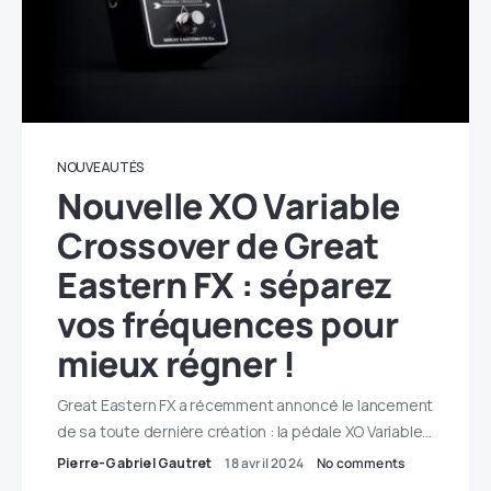
NOUVEAUTÉS
Nouvelle XO Variable
Crossover de Great
Eastern FX : séparez
vos fréquences pour
mieux régner !
Great Eastern FX a récemment annoncé le lancement
de sa toute dernière création : la pédale XO Variable…
Pierre-Gabriel Gautret
18 avril 2024
No comments