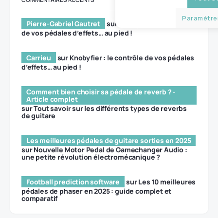
Paramétrer
Pierre-Gabriel Gautret
sur
Knobyfier : le contrôle
de vos pédales d’effets… au pied !
Carrieu
sur
Knobyfier : le contrôle de vos pédales
d’effets… au pied !
Comment bien choisir sa pédale de reverb ? -
Article complet
sur
Tout savoir sur les différents types de reverbs
de guitare
Les meilleures pédales de guitare sorties en 2025
sur
Nouvelle Motor Pedal de Gamechanger Audio :
une petite révolution électromécanique ?
Football prediction software
sur
Les 10 meilleures
pédales de phaser en 2025 : guide complet et
comparatif