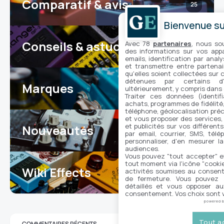
Comparatif & avis
25
Bienvenue sur
Conseils & astuces
Avec 78
partenaires
, nous so
17
des informations sur vos appar
emails, identification par analy
et transmettre entre partenai
qu'elles soient collectées sur 
détenues par certains d
Marques
ultérieurement, y compris dans
7
Traiter ces données (identifi
achats, programmes de fidélité, 
téléphone, géolocalisation préc
et vous proposer des services,
et publicités sur vos différent
Nouveautés
104
par email, courrier, SMS, télé
personnaliser, d'en mesurer la
audiences.
Vous pouvez "tout accepter" e
tout moment via l'icône "cookie"
Wiki Effects
activités soumises au consent
7
de fermeture. Vous pouvez a
détaillés et vous opposer a
consentement. Vos choix sont v
powered 
Tout a
COMMENTAIRES RÉCENTS