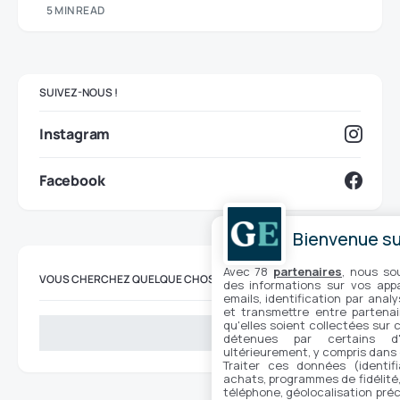
5 MIN READ
SUIVEZ-NOUS !
Instagram
Facebook
Bienvenue sur
Avec 78
partenaires
, nous so
VOUS CHERCHEZ QUELQUE CHOSE ?
des informations sur vos appar
emails, identification par analy
et transmettre entre partenai
qu'elles soient collectées sur 
Suchen
détenues par certains d
ultérieurement, y compris dans
Traiter ces données (identifi
achats, programmes de fidélité, 
téléphone, géolocalisation préc