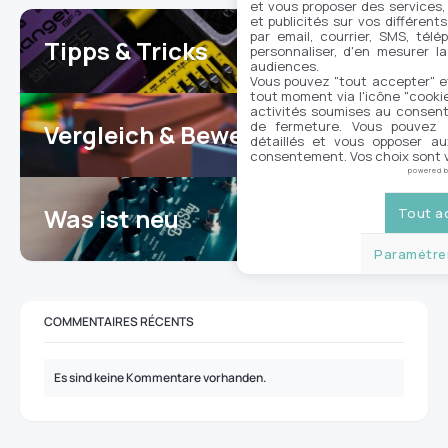
et vous proposer des services,
et publicités sur vos différent
par email, courrier, SMS, télé
Tipps & Tricks
personnaliser, d'en mesurer la
4
audiences.
Vous pouvez "tout accepter" e
tout moment via l'icône "cookie"
activités soumises au consent
de fermeture. Vous pouvez a
Vergleich & Bewertungen
12
détaillés et vous opposer a
consentement. Vos choix sont v
powered 
Was ist neu
Tout a
17
Paramétrer
COMMENTAIRES RÉCENTS
Es sind keine Kommentare vorhanden.