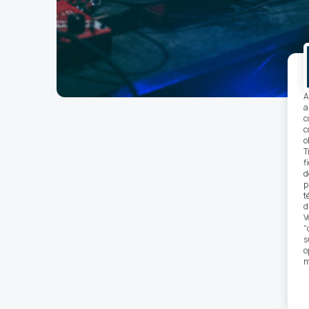
A
a
c
c
o
T
f
d
p
t
d
V
"
s
o
m