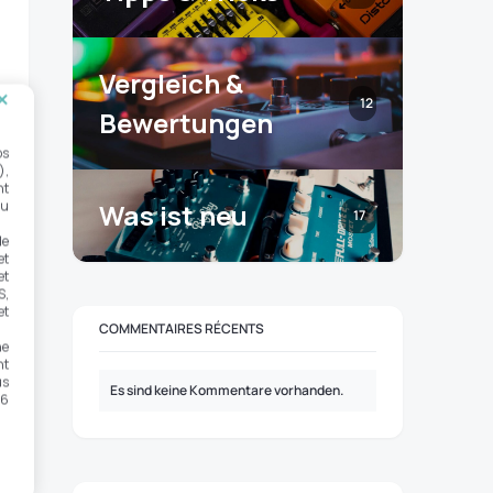
Vergleich &
12
Bewertungen
os
),
nt
ou
Was ist neu
17
de
et
et
S,
et
COMMENTAIRES RÉCENTS
ne
nt
us
Es sind keine Kommentare vorhanden.
 6