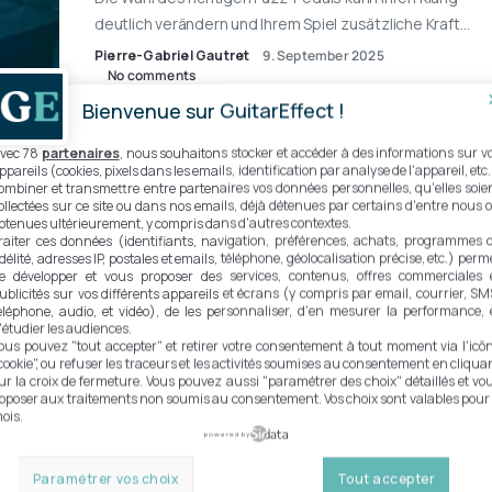
deutlich verändern und Ihrem Spiel zusätzliche Kraft…
Pierre-Gabriel Gautret
9. September 2025
No comments
Bienvenue sur GuitarEffect !
5 MIN READ
vec 78
partenaires
, nous souhaitons stocker et accéder à des informations sur v
ppareils (cookies, pixels dans les emails, identification par analyse de l'appareil, etc.
ombiner et transmettre entre partenaires vos données personnelles, qu'elles soie
ollectées sur ce site ou dans nos emails, déjà détenues par certains d'entre nous 
btenues ultérieurement, y compris dans d'autres contextes.
raiter ces données (identifiants, navigation, préférences, achats, programmes 
idélité, adresses IP, postales et emails, téléphone, géolocalisation précise, etc.) perm
e développer et vous proposer des services, contenus, offres commerciales 
ublicités sur vos différents appareils et écrans (y compris par email, courrier, SM
éléphone, audio, et vidéo), de les personnaliser, d'en mesurer la performance, 
'étudier les audiences.
ous pouvez "tout accepter" et retirer votre consentement à tout moment via l'icô
cookie", ou refuser les traceurs et les activités soumises au consentement en cliqua
ur la croix de fermeture. Vous pouvez aussi "paramétrer des choix" détaillés et vo
pposer aux traitements non soumis au consentement. Vos choix sont valables pour
ois.
powered by
Paramétrer vos choix
Tout accepter