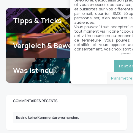
et vous proposer des services,
et publicités sur vos différent
par email, courrier, SMS, télé
personnaliser, d'en mesurer la
Tipps & Tricks
4
audiences.
Vous pouvez "tout accepter" e
tout moment via l'icône "cookie"
activités soumises au consent
de fermeture. Vous pouvez a
Vergleich & Bewertungen
détaillés et vous opposer a
12
consentement. Vos choix sont v
powered 
Tout a
Was ist neu
17
Paramétrer
COMMENTAIRES RÉCENTS
Es sind keine Kommentare vorhanden.