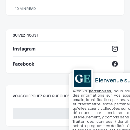
10 MIN READ
SUIVEZ-NOUS !
Instagram
Facebook
Bienvenue sur
Avec 78
partenaires
, nous so
des informations sur vos appar
VOUS CHERCHEZ QUELQUE CHOSE ?
emails, identification par analy
et transmettre entre partenai
qu'elles soient collectées sur 
détenues par certains d
Suchen
ultérieurement, y compris dans
Traiter ces données (identifi
achats, programmes de fidélité, 
téléphone, géolocalisation préc