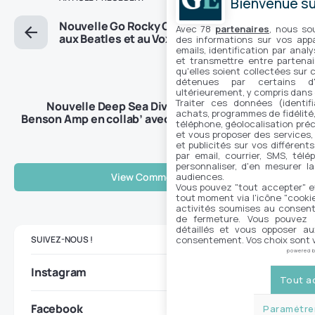
Bienvenue sur
Nouvelle Go Rocky Go d’Aclam : un hommage
Avec 78
partenaires
, nous so
aux Beatles et au Vox Conqueror
des informations sur vos appar
emails, identification par analy
et transmettre entre partenai
qu'elles soient collectées sur 
ARTICLE SUIVANT
détenues par certains d
ultérieurement, y compris dans
Traiter ces données (identifi
Nouvelle Deep Sea Diver Fuzz-Echo, de
achats, programmes de fidélité, 
Benson Amp en collab’ avec Jessica Dobson
téléphone, géolocalisation préc
et vous proposer des services,
et publicités sur vos différent
par email, courrier, SMS, télé
personnaliser, d'en mesurer la
audiences.
View Comments (0)
Vous pouvez "tout accepter" e
tout moment via l'icône "cookie"
activités soumises au consent
de fermeture. Vous pouvez a
détaillés et vous opposer a
consentement. Vos choix sont v
SUIVEZ-NOUS !
powered 
Instagram
Tout a
Facebook
Paramétrer