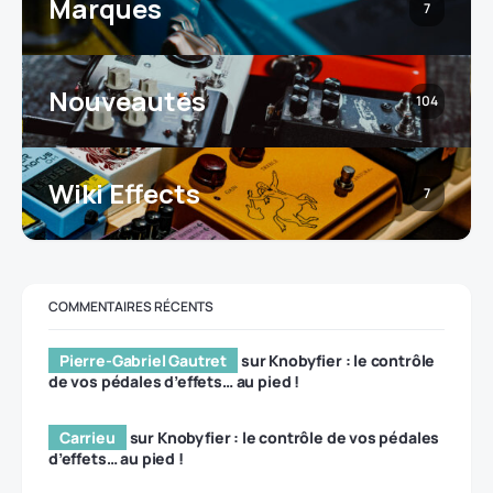
Marques
7
Nouveautés
104
Wiki Effects
7
COMMENTAIRES RÉCENTS
Pierre-Gabriel Gautret
sur
Knobyfier : le contrôle
de vos pédales d’effets… au pied !
Carrieu
sur
Knobyfier : le contrôle de vos pédales
d’effets… au pied !