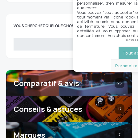
personnaliser, d'en mesurer la
audiences.
Vous pouvez "tout accepter" e
tout moment via l'icône "cookie"
activités soumises au consent
VOUS CHERCHEZ QUELQUE CHOSE ?
de fermeture. Vous pouvez a
détaillés et vous opposer a
consentement. Vos choix sont v
powered 
Rechercher
Tout a
Paramétrer
Comparatif & avis
25
Conseils & astuces
17
Marques
7