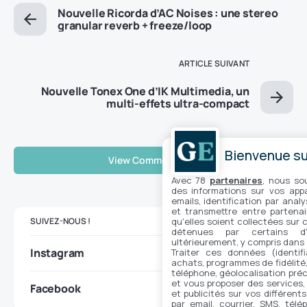
Nouvelle Ricorda d’AC Noises : une stereo
granular reverb + freeze/loop
ARTICLE SUIVANT
Nouvelle Tonex One d’IK Multimedia, un
multi-effets ultra-compact
Bienvenue sur
View Comments (0)
Avec 78
partenaires
, nous so
des informations sur vos appar
emails, identification par analy
et transmettre entre partenai
SUIVEZ-NOUS !
qu'elles soient collectées sur 
détenues par certains d
ultérieurement, y compris dans
Instagram
Traiter ces données (identifi
achats, programmes de fidélité, 
téléphone, géolocalisation préc
et vous proposer des services,
Facebook
et publicités sur vos différent
par email, courrier, SMS, télé