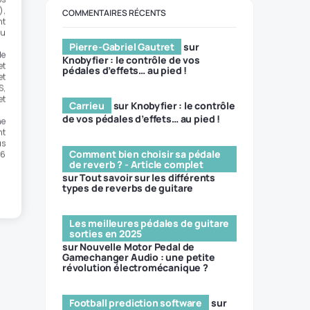
),
COMMENTAIRES RÉCENTS
nt
ou
Pierre-Gabriel Gautret
sur
de
Knobyfier : le contrôle de vos
et
pédales d’effets… au pied !
et
S,
et
Carrieu
sur
Knobyfier : le contrôle
de vos pédales d’effets… au pied !
ne
nt
us
Comment bien choisir sa pédale
 6
de reverb ? - Article complet
sur
Tout savoir sur les différents
types de reverbs de guitare
Les meilleures pédales de guitare
sorties en 2025
sur
Nouvelle Motor Pedal de
Gamechanger Audio : une petite
révolution électromécanique ?
Football prediction software
sur