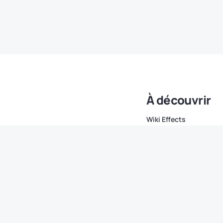
À découvrir
Wiki Effects
Marques
Comparatif & avis
Conseils & astuces
Nouveautés