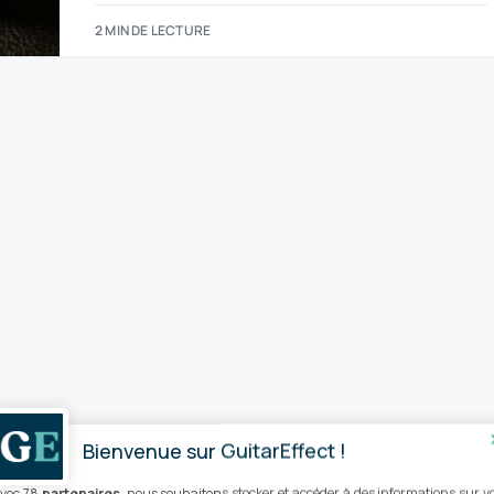
2 MIN DE LECTURE
Bienvenue sur GuitarEffect !
vec 78
partenaires
, nous souhaitons stocker et accéder à des informations sur v