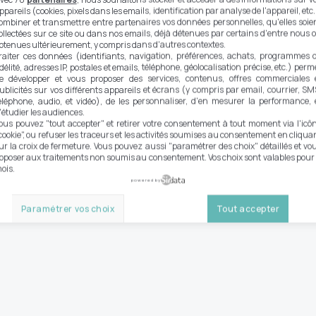
ppareils (cookies, pixels dans les emails, identification par analyse de l'appareil, etc.
ombiner et transmettre entre partenaires vos données personnelles, qu'elles soie
ollectées sur ce site ou dans nos emails, déjà détenues par certains d'entre nous 
btenues ultérieurement, y compris dans d'autres contextes.
raiter ces données (identifiants, navigation, préférences, achats, programmes 
idélité, adresses IP, postales et emails, téléphone, géolocalisation précise, etc.) perm
e développer et vous proposer des services, contenus, offres commerciales 
ublicités sur vos différents appareils et écrans (y compris par email, courrier, SM
éléphone, audio, et vidéo), de les personnaliser, d'en mesurer la performance, 
'étudier les audiences.
ous pouvez "tout accepter" et retirer votre consentement à tout moment via l'icô
cookie", ou refuser les traceurs et les activités soumises au consentement en cliqua
ur la croix de fermeture. Vous pouvez aussi "paramétrer des choix" détaillés et vo
pposer aux traitements non soumis au consentement. Vos choix sont valables pour
ois.
powered by
Paramétrer vos choix
Tout accepter