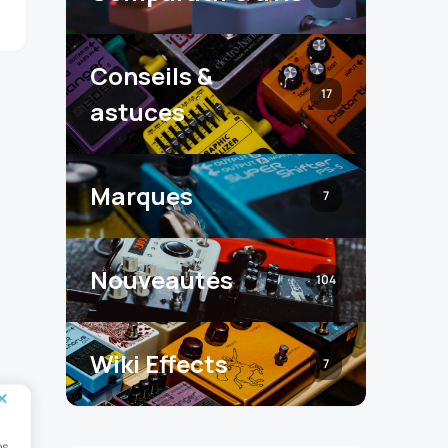
Conseils &
17
astuces
Marques
7
Nouveautés
104
Wiki Effects
7
os