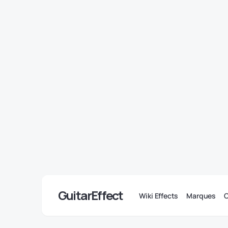
GuitarEffect
Wiki Effects
Marques
C