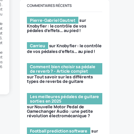
),
COMMENTAIRES RÉCENTS
nt
ou
Pierre-Gabriel Gautret
sur
de
Knobyfier : le contrôle de vos
et
pédales d’effets… au pied !
et
S,
et
Carrieu
sur
Knobyfier : le contrôle
de vos pédales d’effets… au pied !
ne
nt
us
Comment bien choisir sa pédale
 6
de reverb ? - Article complet
sur
Tout savoir sur les différents
types de reverbs de guitare
Les meilleures pédales de guitare
sorties en 2025
sur
Nouvelle Motor Pedal de
Gamechanger Audio : une petite
révolution électromécanique ?
Football prediction software
sur