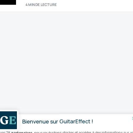
4 MIN DE LECTURE
Bienvenue sur GuitarEffect !
vec 78
partenaires
, nous souhaitons stocker et accéder à des informations sur v