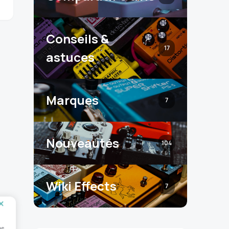
Conseils &
17
astuces
Marques
7
Nouveautés
104
Wiki Effects
7
os