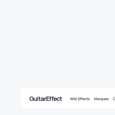
GuitarEffect
Wiki Effects
Marques
C