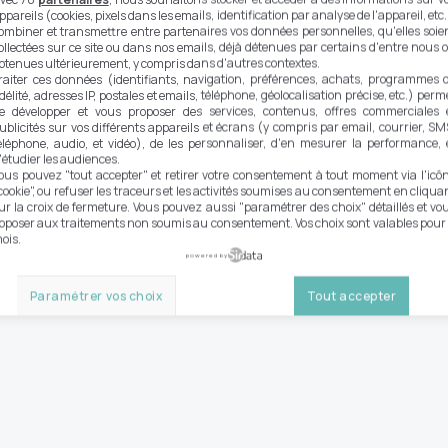
ppareils (cookies, pixels dans les emails, identification par analyse de l'appareil, etc.
ombiner et transmettre entre partenaires vos données personnelles, qu'elles soie
ollectées sur ce site ou dans nos emails, déjà détenues par certains d'entre nous 
btenues ultérieurement, y compris dans d'autres contextes.
raiter ces données (identifiants, navigation, préférences, achats, programmes 
idélité, adresses IP, postales et emails, téléphone, géolocalisation précise, etc.) perm
e développer et vous proposer des services, contenus, offres commerciales 
ublicités sur vos différents appareils et écrans (y compris par email, courrier, SM
éléphone, audio, et vidéo), de les personnaliser, d'en mesurer la performance, 
'étudier les audiences.
ous pouvez "tout accepter" et retirer votre consentement à tout moment via l'icô
cookie", ou refuser les traceurs et les activités soumises au consentement en cliqua
ur la croix de fermeture. Vous pouvez aussi "paramétrer des choix" détaillés et vo
pposer aux traitements non soumis au consentement. Vos choix sont valables pour
ois.
powered by
Paramétrer vos choix
Tout accepter