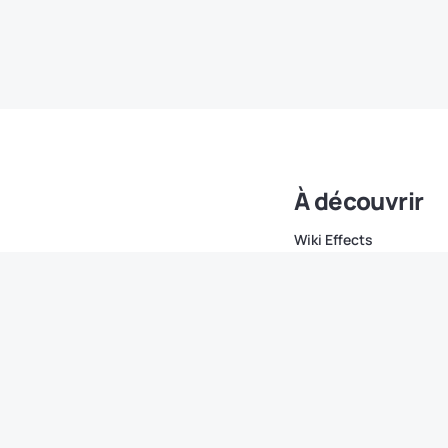
À découvrir
Wiki Effects
Marques
Comparatif & avis
Conseils & astuces
Nouveautés