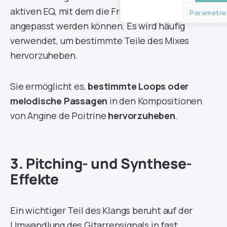
aktiven EQ, mit dem die Frequenzen präzise
Paramétrer
angepasst werden können. Es wird häufig
verwendet, um bestimmte Teile des Mixes
hervorzuheben.
Sie ermöglicht es,
bestimmte Loops oder
melodische Passagen
in den Kompositionen
von Angine de Poitrine
hervorzuheben
.
3. Pitching- und Synthese-
Effekte
Ein wichtiger Teil des Klangs beruht auf der
Umwandlung des Gitarrensignals in fast