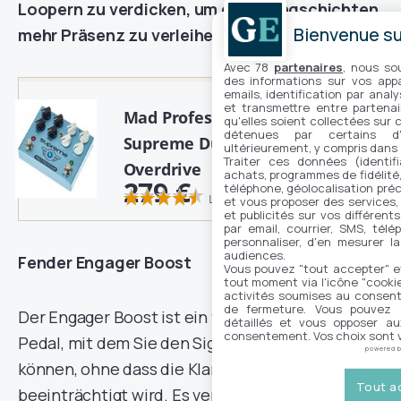
Loopern zu verdicken, um den Klangschichten
Bienvenue sur
mehr Präsenz zu verleihen.
Avec 78
partenaires
, nous so
des informations sur vos appar
emails, identification par analy
et transmettre entre partenai
Mad Professor
qu'elles soient collectées sur 
détenues par certains d
Supreme Dual
ultérieurement, y compris dans
Traiter ces données (identifi
Overdrive
achats, programmes de fidélité, 
279 €
téléphone, géolocalisation préc
Kaufen
Lesen Sie 11 Bewertungen
et vous proposer des services,
et publicités sur vos différent
par email, courrier, SMS, télé
personnaliser, d'en mesurer la
audiences.
Fender Engager Boost
Vous pouvez "tout accepter" e
tout moment via l'icône "cookie"
activités soumises au consent
de fermeture. Vous pouvez a
Der Engager Boost ist ein transparentes Boost-
détaillés et vous opposer a
consentement. Vos choix sont v
Pedal, mit dem Sie den Signalpegel erhöhen
powered 
können, ohne dass die Klangfarbe stark
Tout a
beeinträchtigt wird. Es verfügt über einen